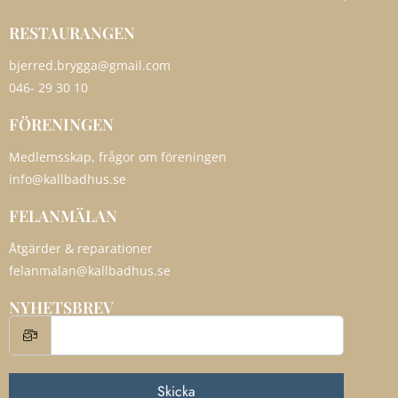
RESTAURANGEN
bjerred.brygga@gmail.com
046- 29 30 10
FÖRENINGEN
Medlemsskap, frågor om föreningen
info@kallbadhus.se
FELANMÄLAN
Åtgärder & reparationer
felanmalan@kallbadhus.se
NYHETSBREV
Skicka