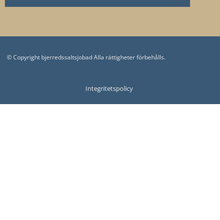
© Copyright bjerredssaltsjobad Alla rättigheter förbehålls.
Integritetspolicy