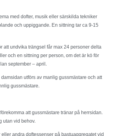
 tema med dofter, musik eller särskilda tekniker
ande och uppiggande. En sittning tar ca 9-15
r att undvika trängsel får max 24 personer delta
gäller och en sittning per person, om det är kö för
lan september – april.
 damsidan utförs av manlig gussmästare och att
innlig gussmästare.
 förekomma att gussmästare tränar på herrsidan.
g utan vid behov.
ljor eller andra doftessenser på bastuaggregatet vid