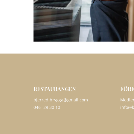
RESTAURANGEN
FÖR
bjerred.brygga@gmail.com
Medlem
046- 29 30 10
info@k