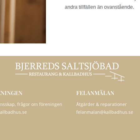
andra tillfällen än ovanstående.
ENINGEN
FELANMÄLAN
sskap, frågor om föreningen
Åtgärder & reparationer
allbadhus.se
felanmalan@kallbadhus.se