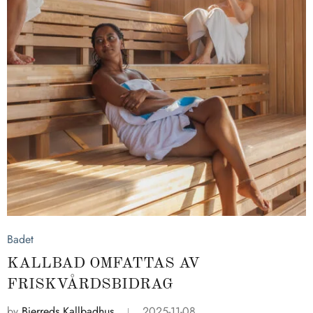
2025-11-08
Badet
KALLBAD OMFATTAS AV
FRISKVÅRDSBIDRAG
by
Bjerreds Kallbadhus
2025-11-08