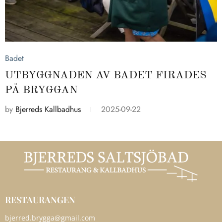
2025-09-22
Badet
UTBYGGNADEN AV BADET FIRADES
PÅ BRYGGAN
by
Bjerreds Kallbadhus
2025-09-22
RESTAURANGEN
bjerred.brygga@gmail.com