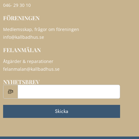
046- 29 30 10
FÖRENINGEN
Medlemsskap, frågor om föreningen
info@kallbadhus.se
FELANMÄLAN
Åtgärder & reparationer
felanmalan@kallbadhus.se
NYHETSBREV
Skicka