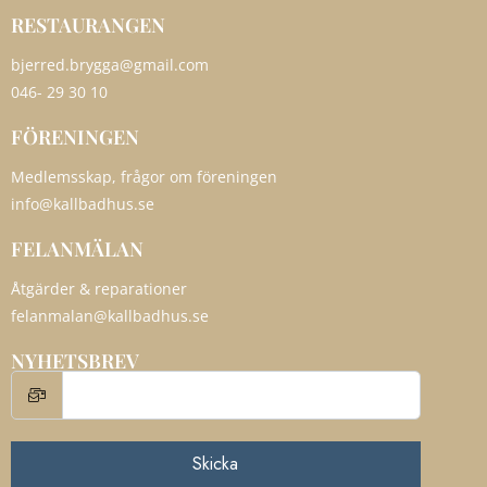
RESTAURANGEN
bjerred.brygga@gmail.com
046- 29 30 10
FÖRENINGEN
Medlemsskap, frågor om föreningen
info@kallbadhus.se
FELANMÄLAN
Åtgärder & reparationer
felanmalan@kallbadhus.se
NYHETSBREV
Skicka