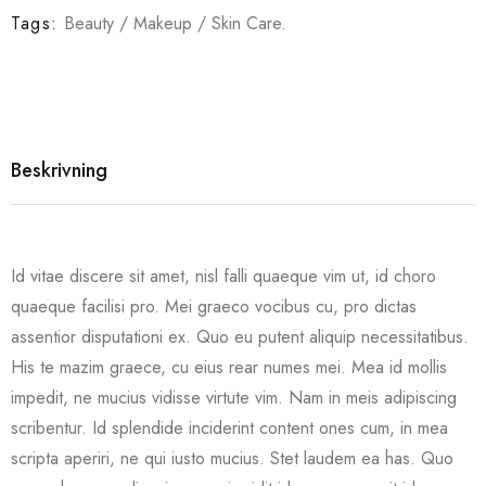
Tags:
Beauty
/
Makeup
/
Skin Care
.
Beskrivning
Id vitae discere sit amet, nisl falli quaeque vim ut, id choro
quaeque facilisi pro. Mei graeco vocibus cu, pro dictas
assentior disputationi ex. Quo eu putent aliquip necessitatibus.
His te mazim graece, cu eius rear numes mei. Mea id mollis
impedit, ne mucius vidisse virtute vim. Nam in meis adipiscing
scribentur. Id splendide inciderint content ones cum, in mea
scripta aperiri, ne qui iusto mucius. Stet laudem ea has. Quo