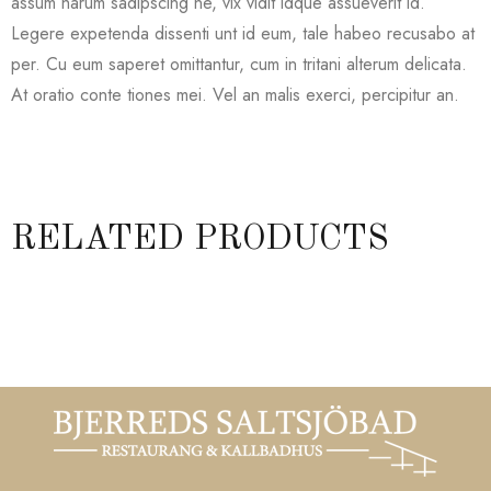
assum harum sadipscing ne, vix vidit idque assueverit id.
Legere expetenda dissenti unt id eum, tale habeo recusabo at
per. Cu eum saperet omittantur, cum in tritani alterum delicata.
At oratio conte tiones mei. Vel an malis exerci, percipitur an.
RELATED PRODUCTS